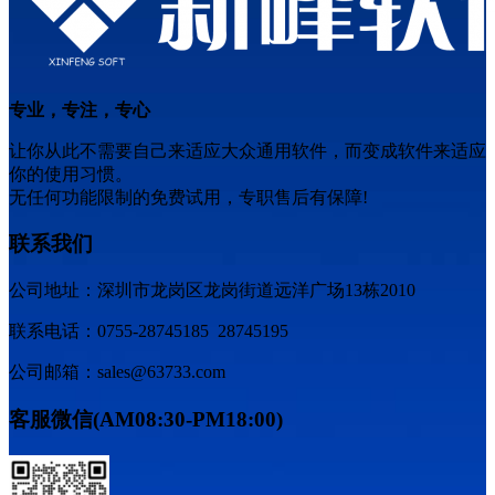
专业，专注，专心
让你从此不需要自己来适应大众通用软件，而变成软件来适应
你的使用习惯。
无任何功能限制的免费试用，专职售后有保障!
联系我们
公司地址：深圳市龙岗区龙岗街道远洋广场13栋2010
联系电话：0755-28745185 28745195
公司邮箱：sales@63733.com
客服微信(AM08:30-PM18:00)