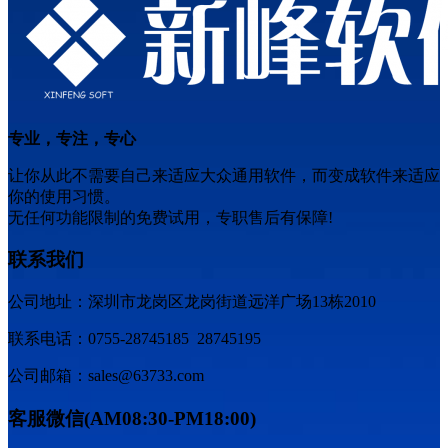
专业，专注，专心
让你从此不需要自己来适应大众通用软件，而变成软件来适应
你的使用习惯。
无任何功能限制的免费试用，专职售后有保障!
联系我们
公司地址：深圳市龙岗区龙岗街道远洋广场13栋2010
联系电话：0755-28745185 28745195
公司邮箱：sales@63733.com
客服微信(AM08:30-PM18:00)