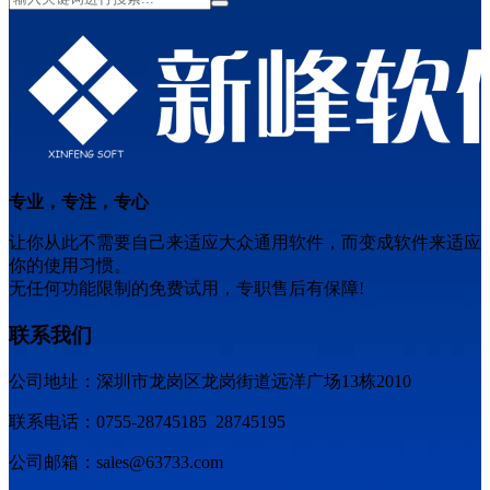
专业，专注，专心
让你从此不需要自己来适应大众通用软件，而变成软件来适应
你的使用习惯。
无任何功能限制的免费试用，专职售后有保障!
联系我们
公司地址：深圳市龙岗区龙岗街道远洋广场13栋2010
联系电话：0755-28745185 28745195
公司邮箱：sales@63733.com