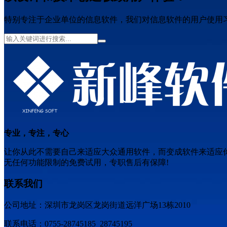
特别专注于企业单位的信息软件，我们对信息软件的用户使用
专业，专注，专心
让你从此不需要自己来适应大众通用软件，而变成软件来适应
无任何功能限制的免费试用，专职售后有保障!
联系我们
公司地址：深圳市龙岗区龙岗街道远洋广场13栋2010
联系电话：0755-28745185 28745195