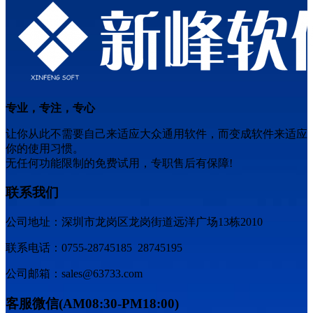
专业，专注，专心
让你从此不需要自己来适应大众通用软件，而变成软件来适应
你的使用习惯。
无任何功能限制的免费试用，专职售后有保障!
联系我们
公司地址：深圳市龙岗区龙岗街道远洋广场13栋2010
联系电话：0755-28745185 28745195
公司邮箱：sales@63733.com
客服微信(AM08:30-PM18:00)