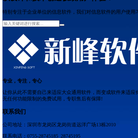
特别专注于企业单位的信息软件，我们对信息软件的用户使用
专业，专注，专心
让你从此不需要自己来适应大众通用软件，而变成软件来适应
无任何功能限制的免费试用，专职售后有保障!
联系我们
公司地址：深圳市龙岗区龙岗街道远洋广场13栋2010
联系电话：0755-28745185 28745195