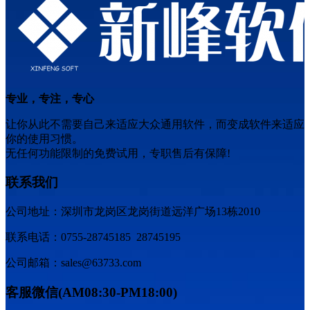
专业，专注，专心
让你从此不需要自己来适应大众通用软件，而变成软件来适应
你的使用习惯。
无任何功能限制的免费试用，专职售后有保障!
联系我们
公司地址：深圳市龙岗区龙岗街道远洋广场13栋2010
联系电话：0755-28745185 28745195
公司邮箱：sales@63733.com
客服微信(AM08:30-PM18:00)