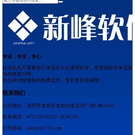
专业，专注，专心
让你从此不需要自己来适应大众通用软件，而变成软件来适应
你的使用习惯。
无任何功能限制的免费试用，专职售后有保障!
联系我们
公司地址：深圳市龙岗区龙岗街道远洋广场13栋2010
联系电话：0755-28745185 28745195
公司邮箱：sales@63733.com