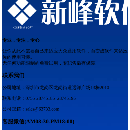
专业，专注，专心
让你从此不需要自己来适应大众通用软件，而变成软件来适应
你的使用习惯。
无任何功能限制的免费试用，专职售后有保障!
联系我们
公司地址：深圳市龙岗区龙岗街道远洋广场13栋2010
联系电话：0755-28745185 28745195
公司邮箱：sales@63733.com
客服微信(AM08:30-PM18:00)