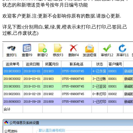
状态的和新增送货单号按年月日编号功能
欢迎客户更新.注:更新不会影响你原有的数据.请放心更新.
详见下图:(分别用白,紫,绿,黄,橙表示未打印,己打印,己签回,己
过帐,己作废状态)