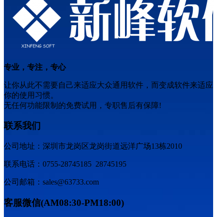
专业，专注，专心
让你从此不需要自己来适应大众通用软件，而变成软件来适应
你的使用习惯。
无任何功能限制的免费试用，专职售后有保障!
联系我们
公司地址：深圳市龙岗区龙岗街道远洋广场13栋2010
联系电话：0755-28745185 28745195
公司邮箱：sales@63733.com
客服微信(AM08:30-PM18:00)