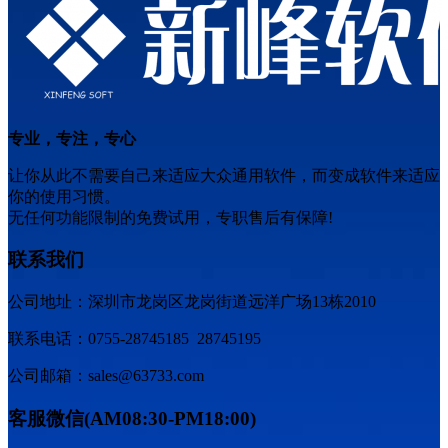
专业，专注，专心
让你从此不需要自己来适应大众通用软件，而变成软件来适应
你的使用习惯。
无任何功能限制的免费试用，专职售后有保障!
联系我们
公司地址：深圳市龙岗区龙岗街道远洋广场13栋2010
联系电话：0755-28745185 28745195
公司邮箱：sales@63733.com
客服微信(AM08:30-PM18:00)