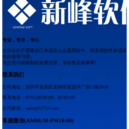
专业，专注，专心
让你从此不需要自己来适应大众通用软件，而变成软件来适应
你的使用习惯。
无任何功能限制的免费试用，专职售后有保障!
联系我们
公司地址：深圳市龙岗区龙岗街道远洋广场13栋2010
联系电话：0755-28745185 28745195
公司邮箱：sales@63733.com
客服微信(AM08:30-PM18:00)