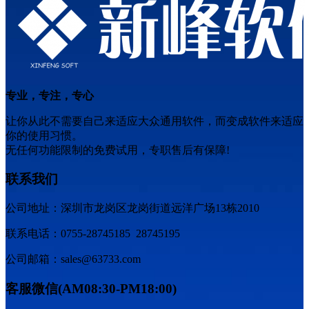
专业，专注，专心
让你从此不需要自己来适应大众通用软件，而变成软件来适应
你的使用习惯。
无任何功能限制的免费试用，专职售后有保障!
联系我们
公司地址：深圳市龙岗区龙岗街道远洋广场13栋2010
联系电话：0755-28745185 28745195
公司邮箱：sales@63733.com
客服微信(AM08:30-PM18:00)