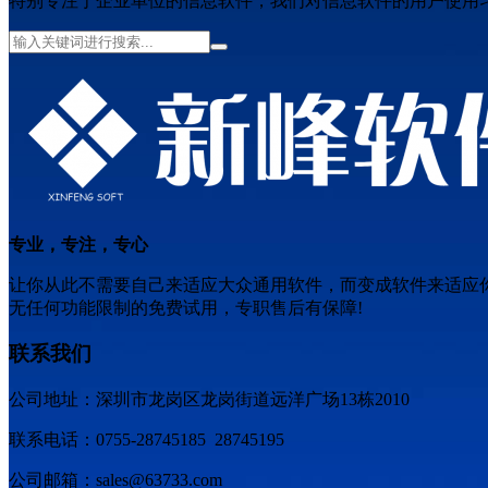
特别专注于企业单位的信息软件，我们对信息软件的用户使用
专业，专注，专心
让你从此不需要自己来适应大众通用软件，而变成软件来适应
无任何功能限制的免费试用，专职售后有保障!
联系我们
公司地址：深圳市龙岗区龙岗街道远洋广场13栋2010
联系电话：0755-28745185 28745195
公司邮箱：sales@63733.com