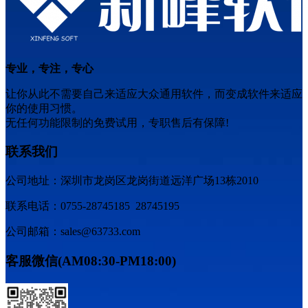
专业，专注，专心
让你从此不需要自己来适应大众通用软件，而变成软件来适应
你的使用习惯。
无任何功能限制的免费试用，专职售后有保障!
联系我们
公司地址：深圳市龙岗区龙岗街道远洋广场13栋2010
联系电话：0755-28745185 28745195
公司邮箱：sales@63733.com
客服微信(AM08:30-PM18:00)