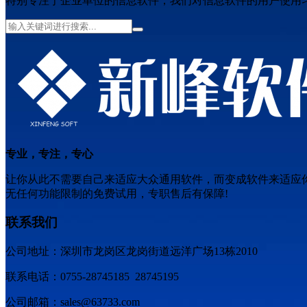
特别专注于企业单位的信息软件，我们对信息软件的用户使用
专业，专注，专心
让你从此不需要自己来适应大众通用软件，而变成软件来适应
无任何功能限制的免费试用，专职售后有保障!
联系我们
公司地址：深圳市龙岗区龙岗街道远洋广场13栋2010
联系电话：0755-28745185 28745195
公司邮箱：sales@63733.com