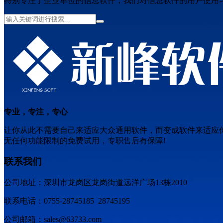
特别专注于企业单位的信息软件，我们对信息软件的用户使用
专业，专注，专心
让你从此不需要自己来适应大众通用软件，而变成软件来适应
无任何功能限制的免费试用，专职售后有保障!
联系我们
公司地址：深圳市龙岗区龙岗街道远洋广场13栋2010
联系电话：0755-28745185 28745195
公司邮箱：sales@63733.com