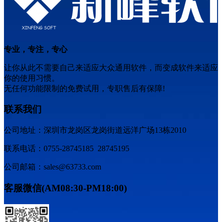
专业，专注，专心
让你从此不需要自己来适应大众通用软件，而变成软件来适应
你的使用习惯。
无任何功能限制的免费试用，专职售后有保障!
联系我们
公司地址：深圳市龙岗区龙岗街道远洋广场13栋2010
联系电话：0755-28745185 28745195
公司邮箱：sales@63733.com
客服微信(AM08:30-PM18:00)