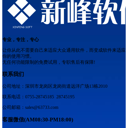
专业，专注，专心
让你从此不需要自己来适应大众通用软件，而变成软件来适应
你的使用习惯。
无任何功能限制的免费试用，专职售后有保障!
联系我们
公司地址：深圳市龙岗区龙岗街道远洋广场13栋2010
联系电话：0755-28745185 28745195
公司邮箱：sales@63733.com
客服微信(AM08:30-PM18:00)