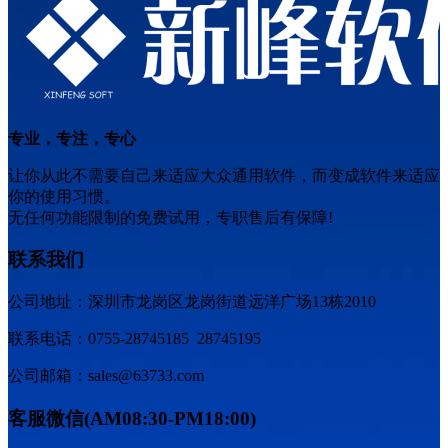
专业，专注，专心
让你从此不需要自己来适应大众通用软件，而变成软件来适应
你的使用习惯。
无任何功能限制的免费试用，专职售后有保障!
联系我们
公司地址：深圳市龙岗区龙岗街道远洋广场13栋2010
联系电话：0755-28745185 28745195
公司邮箱：sales@63733.com
客服微信(AM08:30-PM18:00)