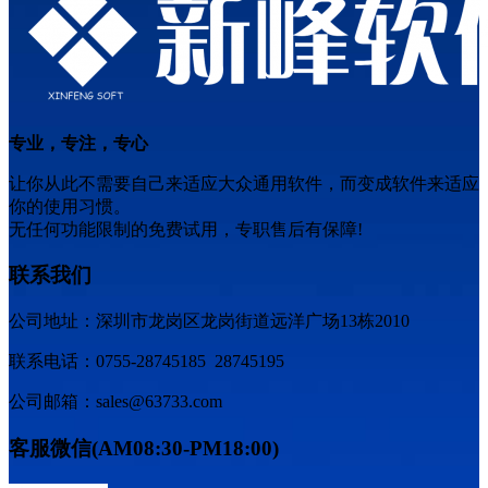
专业，专注，专心
让你从此不需要自己来适应大众通用软件，而变成软件来适应
你的使用习惯。
无任何功能限制的免费试用，专职售后有保障!
联系我们
公司地址：深圳市龙岗区龙岗街道远洋广场13栋2010
联系电话：0755-28745185 28745195
公司邮箱：sales@63733.com
客服微信(AM08:30-PM18:00)